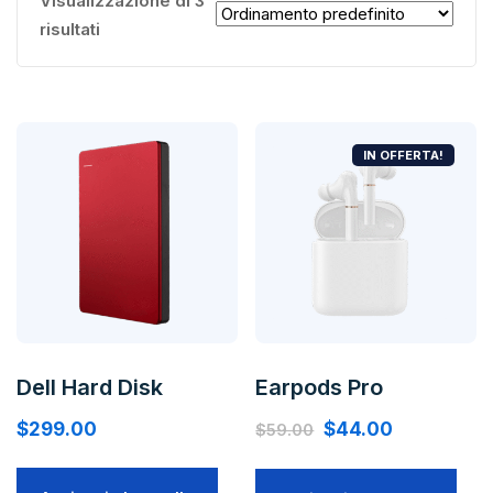
Visualizzazione di 3
risultati
IN OFFERTA!
Dell Hard Disk
Earpods Pro
Il
Il
$
299.00
$
44.00
$
59.00
prezzo
prezzo
originale
attuale