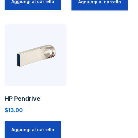
Aggiungi al carrello
Aggiungi al carrello
era:
è:
$59.00.
$44.00.
HP Pendrive
$
13.00
Aggiungi al carrello